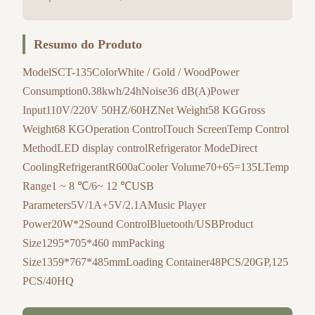
Resumo do Produto
ModelSCT-135ColorWhite / Gold / WoodPower
Consumption0.38kwh/24hNoise36 dB(A)Power
Input110V/220V 50HZ/60HZNet Weight58 KGGross
Weight68 KGOperation ControlTouch ScreenTemp Control
MethodLED display controlRefrigerator ModeDirect
CoolingRefrigerantR600aCooler Volume70+65=135LTemp
Range1 ~ 8 ℃/6~ 12 ℃USB
Parameters5V/1A+5V/2.1AMusic Player
Power20W*2Sound ControlBluetooth/USBProduct
Size1295*705*460 mmPacking
Size1359*767*485mmLoading Container48PCS/20GP,125
PCS/40HQ