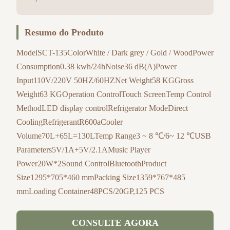
Resumo do Produto
ModelSCT-135ColorWhite / Dark grey / Gold / WoodPower
Consumption0.38 kwh/24hNoise36 dB(A)Power
Input110V/220V 50HZ/60HZNet Weight58 KGGross
Weight63 KGOperation ControlTouch ScreenTemp Control
MethodLED display controlRefrigerator ModeDirect
CoolingRefrigerantR600aCooler
Volume70L+65L=130LTemp Range3 ~ 8 ℃/6~ 12 ℃USB
Parameters5V/1A+5V/2.1AMusic Player
Power20W*2Sound ControlBluetoothProduct
Size1295*705*460 mmPacking Size1359*767*485
mmLoading Container48PCS/20GP,125 PCS
CONSULTE AGORA