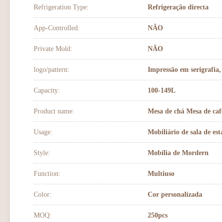
Refrigeration Type:
Refrigeração directa
App-Controlled:
NÃO
Private Mold:
NÃO
logo/pattern:
Impressão em serigrafia
Capacity:
100-149L
Product name:
Mesa de chá Mesa de caf
Usage:
Mobiliário de sala de es
Style:
Mobília de Mordern
Function:
Multiuso
Color:
Cor personalizada
MOQ:
250pcs