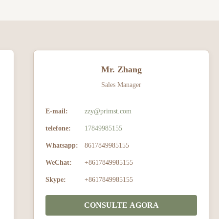
Mr. Zhang
Sales Manager
E-mail:
zzy@primst.com
telefone:
17849985155
Whatsapp:
8617849985155
WeChat:
+8617849985155
Skype:
+8617849985155
CONSULTE AGORA