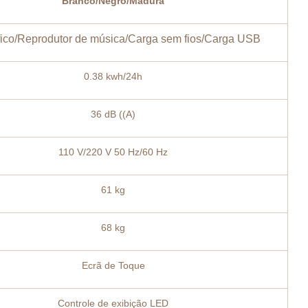
Branco/Negro/Madura
ífico/Reprodutor de música/Carga sem fios/Carga USB
0.38 kwh/24h
36 dB ((A)
110 V/220 V 50 Hz/60 Hz
61 kg
68 kg
Ecrã de Toque
Controle de exibição LED