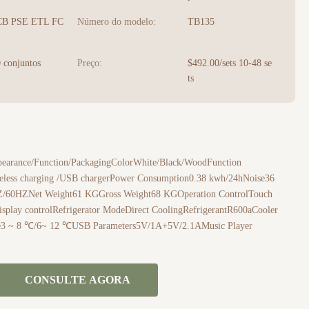
CB PSE ETL FC
Número do modelo:
TB135
 conjuntos
Preço:
$492.00/sets 10-48 se
ts
arance/Function/PackagingColorWhite/Black/WoodFunction
ireless charging /USB chargerPower Consumption0.38 kwh/24hNoise36
/60HZNet Weight61 KGGross Weight68 KGOperation ControlTouch
play controlRefrigerator ModeDirect CoolingRefrigerantR600aCooler
 ~ 8 ℃/6~ 12 ℃USB Parameters5V/1A+5V/2.1AMusic Player
CONSULTE AGORA