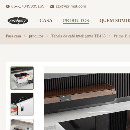
86--17849985155
zzy@primst.com
CASA
PRODUTOS
QUEM SOMO
Para casa
>
produtos
>
Tabela de café inteligente TB135
>
Prime Ele