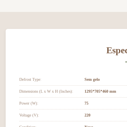
Espec
Defrost Type:
Sem gelo
Dimensions (L x W x H (Inches):
1295*705*460 mm
Power (W):
75
Voltage (V):
220