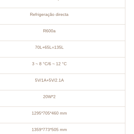
Refrigeração directa
R600a
70L+65L=135L
3 ~ 8 °C/6 ~ 12 °C
5V/1A+5V/2.1A
20W*2
1295*705*460 mm
1359*773*505 mm