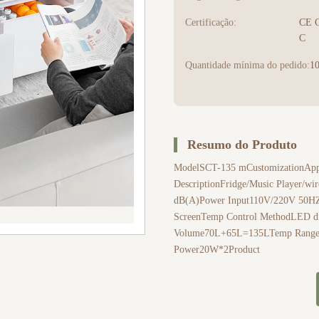
Certificação:
CE 
C
Quantidade mínima do pedido:
10
Resumo do Produto
ModelSCT-135 mCustomizationAppe
DescriptionFridge/Music Player/w
dB(A)Power Input110V/220V 50HZ
ScreenTemp Control MethodLED dis
Volume70L+65L=135LTemp Range3
Power20W*2Product